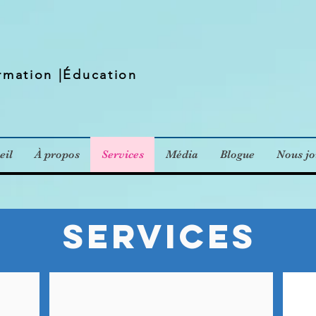
rmation |É
ducation
eil
À propos
Services
Média
Blogue
Nous jo
SERVICES