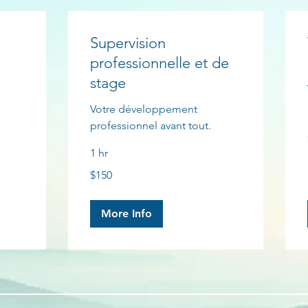
Supervision
professionnelle et de
stage
Votre développement
professionnel avant tout.
1 hr
150
$150
Canadian
dollars
More Info