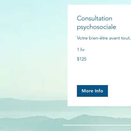
Consultation
psychosociale
Votre bien-être avant tout.
1 hr
125
$125
Canadian
dollars
More Info