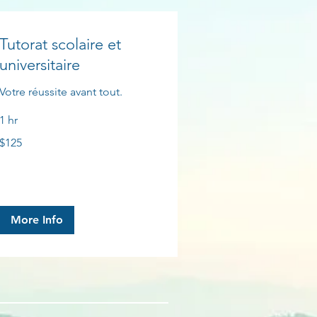
Tutorat scolaire et
universitaire
Votre réussite avant tout.
1 hr
125
$125
Canadian
dollars
More Info