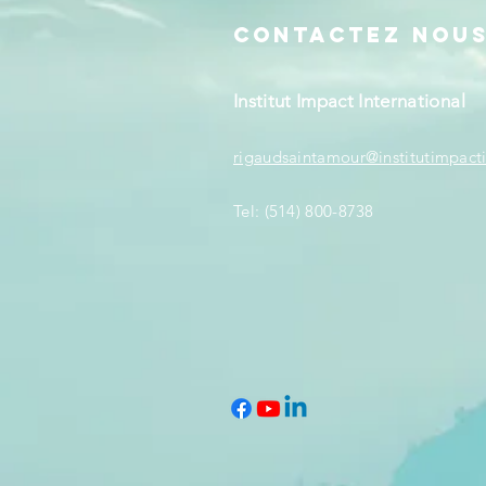
ContactEZ NOU
Institut Impact International
rigaudsaintamour@institutimpact
Tel: (514) 800-8738