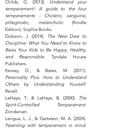
Childs, G. (2013). 
Understand your 
temperament!: A guide to the four 
temperaments - Choleric, sanguine, 
phlegmatic, melancholic
 (Kindle 
Edition). Sophia Books.
Dobson, J. (2014). 
The New Dare to 
Discipline: What You Need to Know to 
Raise Your Kids to Be Happy, Healthy, 
and Responsible
. Tyndale House 
Publishers.
Kersey, D., & Bates, M. (2011). 
Personality Plus: How to Understand 
Others by Understanding Yourself
. 
Revell.
LaHaye, T., & LaHaye, B. (2000). 
The 
Spirit-Controlled Temperament
. 
Zondervan.
Lengua, L. J., & Gartstein, M. A. (2024). 
Parenting with temperament in mind: 