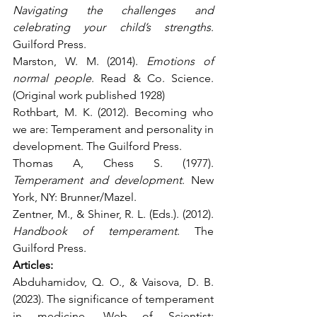
Navigating the challenges and 
celebrating your child’s strengths
. 
Guilford Press.
Marston, W. M. (2014). 
Emotions of 
normal people
. Read & Co. Science. 
(Original work published 1928)
Rothbart, M. K. (2012). Becoming who 
we are: Temperament and personality in 
development. The Guilford Press.
Thomas A, Chess S. (1977). 
Temperament and development
. New 
York, NY: Brunner/Mazel.
Zentner, M., & Shiner, R. L. (Eds.). (2012). 
Handbook of temperament
. The 
Guilford Press.
Articles:
Abduhamidov, Q. O., & Vaisova, D. B. 
(2023). The significance of temperament 
in medicine. Web of Scientist: 