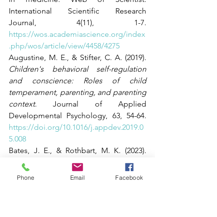
International Scientific Research 
Journal, 4(11), 1-7. 
https://wos.academiascience.org/index
.php/wos/article/view/4458/4275
Augustine, M. E., & Stifter, C. A. (2019). 
Children's behavioral self-regulation 
and conscience: Roles of child 
temperament, parenting, and parenting 
context
. Journal of Applied 
Developmental Psychology, 63, 54-64. 
https://doi.org/10.1016/j.appdev.2019.0
5.008
Bates, J. E., & Rothbart, M. K. (2023). 
Temperament and the development of 
emotional regulation in children
. Child 
Phone
Email
Facebook
Development, 94(3), 654-672.
Crawford International. (2022, 
November 25). Determining your child's 