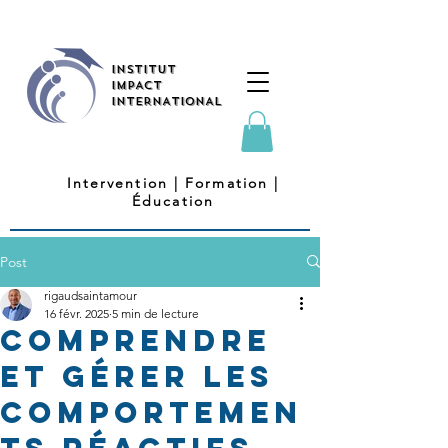
INSTITUT
IMPACT
INTERNATIONAL
Intervention
| Formation |
É
ducation
Post
rigaudsaintamour
16 févr. 2025
5 min de lecture
Comprendre
et gérer les
comportemen