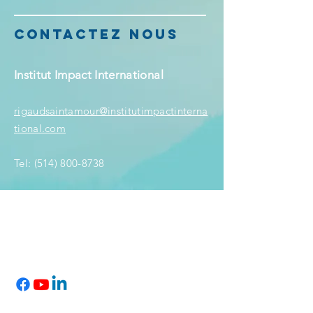
ContactEZ NOUS
Institut Impact International
rigaudsaintamour@institutimpactinterna
tional.com
Tel:
(514) 800-8738