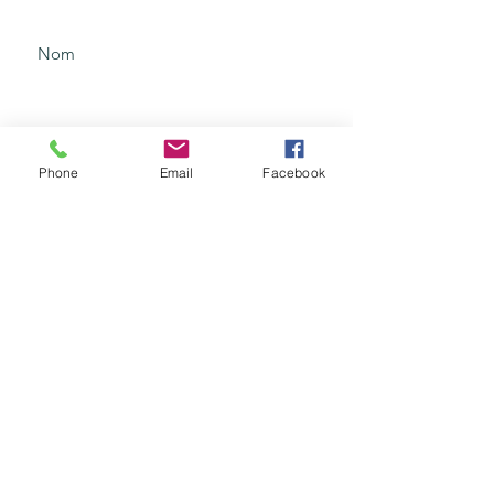
Saisissez votre nom
Entrez votre courriel
Phone
Email
Facebook
Saisissez votre sujet
Soumettre